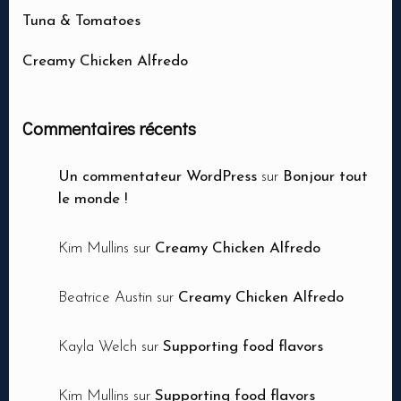
Tuna & Tomatoes
Creamy Chicken Alfredo
Nbr. de personne
Commentaires récents
Un commentateur WordPress
sur
Bonjour tout
Heure
le monde !
Kim Mullins
sur
Creamy Chicken Alfredo
Beatrice Austin
sur
Creamy Chicken Alfredo
Kayla Welch
sur
Supporting food flavors
RESERVER MA TABLE
Kim Mullins
sur
Supporting food flavors