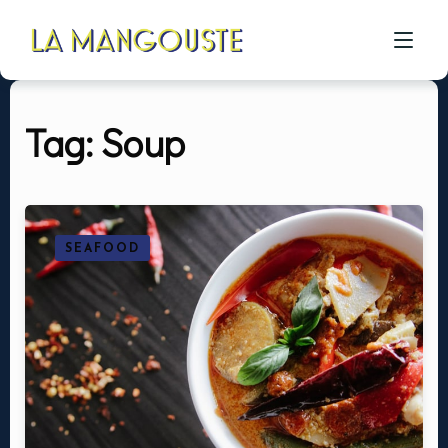
Tag: Soup
ACCUEIL
CÔTÉ RESTAU
CÔTÉ PIZZA
SEAFOOD
CÔTÉ BAR
A PROPOS
GALERIE
CONTACT