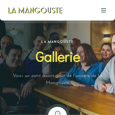
ACCUEIL
LA MANGOUSTE
Gallerie
CÔTÉ RESTAU
CÔTÉ PIZZA
CÔTÉ BAR
Voici un petit avant-goût de l'univers de la
Mangouste
A PROPOS
GALERIE
CONTACT