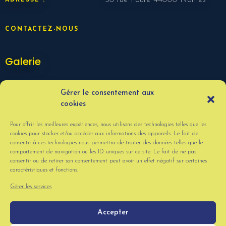
CONTACTEZ-NOUS
Galerie
Gérer le consentement aux
cookies
Pour offrir les meilleures expériences, nous utilisons des technologies telles que les
cookies pour stocker et/ou accéder aux informations des appareils. Le fait de
consentir à ces technologies nous permettra de traiter des données telles que le
comportement de navigation ou les ID uniques sur ce site. Le fait de ne pas
consentir ou de retirer son consentement peut avoir un effet négatif sur certaines
caractéristiques et fonctions.
VOIR PLUS
Gérer les services
Accepter