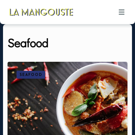
Seafood
ACCUEIL
CÔTÉ RESTAU
CÔTÉ PIZZA
SEAFOOD
CÔTÉ BAR
A PROPOS
GALERIE
CONTACT