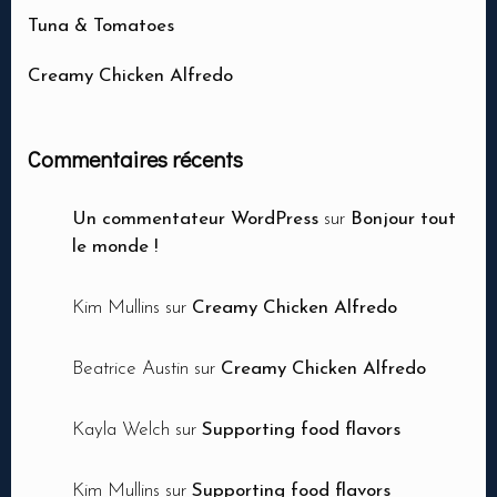
Tuna & Tomatoes
Creamy Chicken Alfredo
Nbr. de personne
Commentaires récents
Un commentateur WordPress
sur
Bonjour tout
Heure
le monde !
Kim Mullins
sur
Creamy Chicken Alfredo
Beatrice Austin
sur
Creamy Chicken Alfredo
Kayla Welch
sur
Supporting food flavors
RESERVER MA TABLE
Kim Mullins
sur
Supporting food flavors