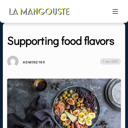
Supporting food flavors
ACCUEIL
CÔTÉ RESTAU
ADMIN2160
1 mai 2021
CÔTÉ PIZZA
CÔTÉ BAR
A PROPOS
GALERIE
CONTACT