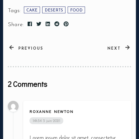
Tags:
CAKE
DESERTS
FOOD
Share:
PREVIOUS
NEXT
2 Comments
Ma réservation
ROXANNE NEWTON
14h34
3 juin 2021
Lorem ipsum dolor sit amet, consectetur