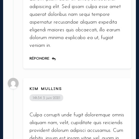
adipisicing elit. Sed ipsam culpa esse amet
quaerat doloribus nam sequi tempore
Nbr. de personne
aspernatur recusandae aliquam expedita
eligendi maiores quis obcaecati, illo earum
dolorum minima explicabo ea ut, fugiat
Heure
veniam in.
RÉPONDRE
KIM MULLINS
14h34
3 juin 2021
RESERVER MA TABLE
Culpa corrupti unde fugit doloremque omnis
aliquam nam, velit, cupiditate quis reiciendis
provident dolorum adipisci accusamus. Cum
debitis, ipsum est ipsam vitae vel, quam in