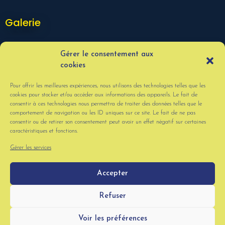
Galerie
Gérer le consentement aux
cookies
Pour offrir les meilleures expériences, nous utilisons des technologies telles que les
cookies pour stocker et/ou accéder aux informations des appareils. Le fait de
consentir à ces technologies nous permettra de traiter des données telles que le
comportement de navigation ou les ID uniques sur ce site. Le fait de ne pas
consentir ou de retirer son consentement peut avoir un effet négatif sur certaines
caractéristiques et fonctions.
VOIR PLUS
Gérer les services
Accepter
© La Mangouste . Tous droits réservés. Site réalisé par
Lucas
Refuser
Barbereau
. -
Politique de confidentialité
-
Mentions légales
.
Voir les préférences
HAUT DE PAGE