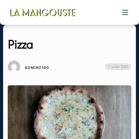
Pizza
ACCUEIL
CÔTÉ RESTAU
ADMIN2160
7 juillet 2021
CÔTÉ PIZZA
CÔTÉ BAR
A PROPOS
GALERIE
CONTACT