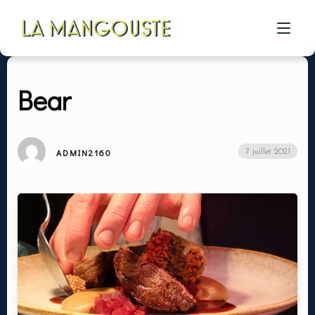
Bear
ACCUEIL
CÔTÉ RESTAU
ADMIN2160
7 juillet 2021
CÔTÉ PIZZA
CÔTÉ BAR
A PROPOS
GALERIE
CONTACT