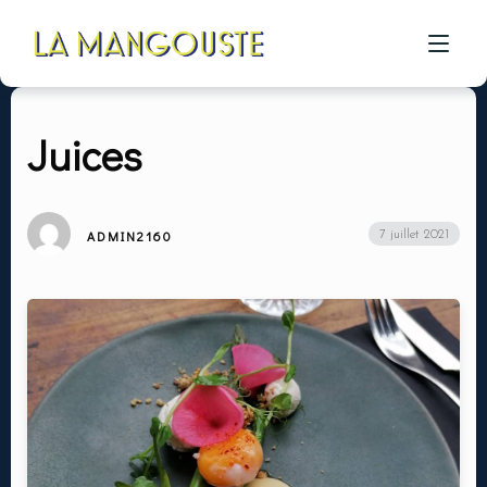
Juices
ACCUEIL
CÔTÉ RESTAU
ADMIN2160
7 juillet 2021
CÔTÉ PIZZA
CÔTÉ BAR
A PROPOS
GALERIE
CONTACT