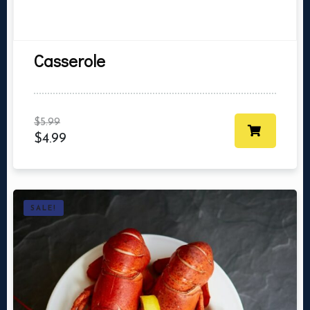
Сasserole
$
5.99
$
4.99
Ma réservation
SALE!
Nbr. de personne