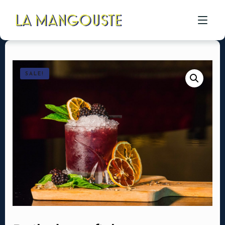
SALE!
ACCUEIL
CÔTÉ RESTAU
CÔTÉ PIZZA
CÔTÉ BAR
A PROPOS
GALERIE
CONTACT