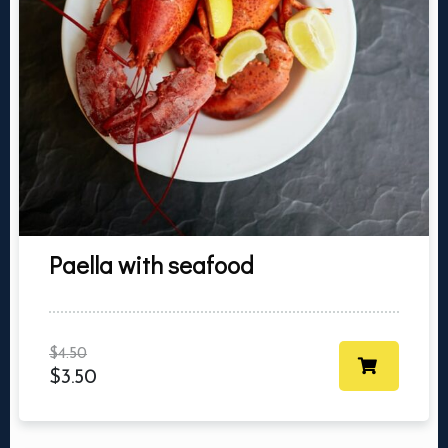
Heure
Paella with seafood
RESERVER MA TABLE
$
4.50
$
3.50