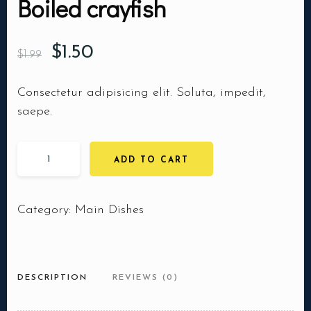
Boiled crayfish
$
1.50
$
1.99
Consectetur adipisicing elit. Soluta, impedit,
saepe.
ADD TO CART
Category:
Main Dishes
DESCRIPTION
REVIEWS (0)