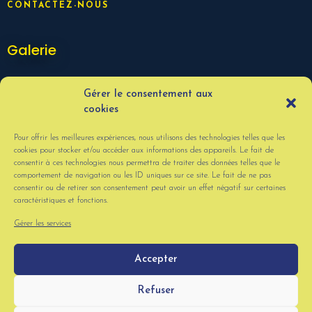
CONTACTEZ-NOUS
Galerie
Gérer le consentement aux
cookies
Pour offrir les meilleures expériences, nous utilisons des technologies telles que les
cookies pour stocker et/ou accéder aux informations des appareils. Le fait de
consentir à ces technologies nous permettra de traiter des données telles que le
comportement de navigation ou les ID uniques sur ce site. Le fait de ne pas
consentir ou de retirer son consentement peut avoir un effet négatif sur certaines
caractéristiques et fonctions.
VOIR PLUS
Gérer les services
Accepter
© La Mangouste . Tous droits réservés. Site réalisé par
Lucas
Refuser
Barbereau
. -
Politique de confidentialité
-
Mentions légales
.