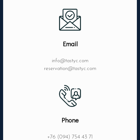
Email
Ma réservation
info@tastyc.com
reservation@tastyc.com
Nbr. de personne
Heure
Phone
+76 (094) 754 43 71