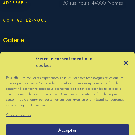
30 rue Fouré 44000 Nantes
ADRESSE :
CONTACTEZ-NOUS
Galerie
Gérer le consentement aux
cookies
Pour offrir les meilleures expériences, nous utilisons des technologies telles que les
cookies pour stocker et/ou accéder aux informations des appareils. Le fait de
consentir à ces technologies nous permettra de traiter des données telles que le
comportement de navigation ou les ID uniques sur ce site. Le fait de ne pas
consentir ou de retirer son consentement peut avoir un effet négatif sur certaines
caractéristiques et fonctions.
VOIR PLUS
Gérer les services
Accepter