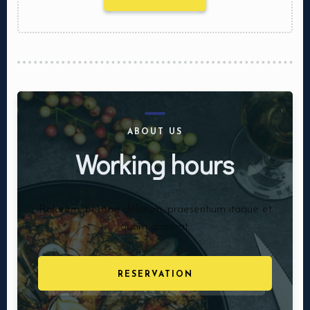
ABOUT US
Working hours
Rolorem, beatae dolorum, praesentium itaque et
quam quaerat.
RESERVATION