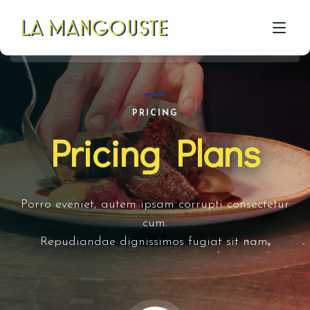
ACCUEIL
PRICING
Pricing Plans
CÔTÉ RESTAU
CÔTÉ PIZZA
CÔTÉ BAR
Porro eveniet, autem ipsam corrupti consectetur
cum.
A PROPOS
Repudiandae dignissimos fugiat sit nam.
GALERIE
CONTACT