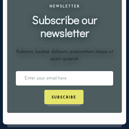
NEWSLETTER
Subscribe our
newsletter
Rolorem, beatae dolorum, praesentium itaque et
quam quaerat.
SUBSCRIBE