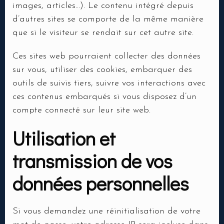
images, articles…). Le contenu intégré depuis
d’autres sites se comporte de la même manière
que si le visiteur se rendait sur cet autre site.
Ma réservation
Ces sites web pourraient collecter des données
sur vous, utiliser des cookies, embarquer des
outils de suivis tiers, suivre vos interactions avec
ces contenus embarqués si vous disposez d’un
compte connecté sur leur site web.
Utilisation et
Nbr. de personne
transmission de vos
Heure
données personnelles
Si vous demandez une réinitialisation de votre