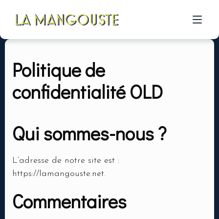
Politique de
ACCUEIL
confidentialité OLD
CÔTÉ RESTAU
CÔTÉ PIZZA
Qui sommes-nous ?
CÔTÉ BAR
A PROPOS
L’adresse de notre site est :
https://lamangouste.net.
GALERIE
Commentaires
CONTACT