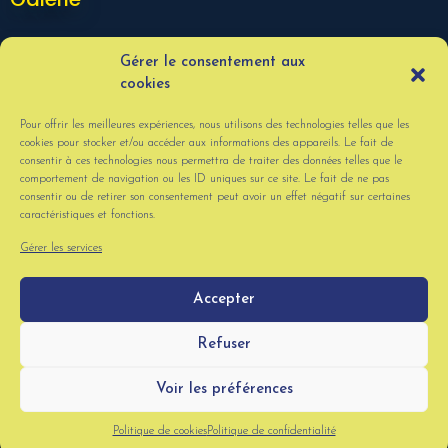
Gérer le consentement aux
cookies
Pour offrir les meilleures expériences, nous utilisons des technologies telles que les
cookies pour stocker et/ou accéder aux informations des appareils. Le fait de
consentir à ces technologies nous permettra de traiter des données telles que le
comportement de navigation ou les ID uniques sur ce site. Le fait de ne pas
consentir ou de retirer son consentement peut avoir un effet négatif sur certaines
caractéristiques et fonctions.
VOIR PLUS
Gérer les services
Accepter
© La Mangouste . Tous droits réservés. Site réalisé par
Lucas
Refuser
Barbereau
. -
Politique de confidentialité
-
Mentions légales
.
Voir les préférences
HAUT DE PAGE
Politique de cookies
Politique de confidentialité