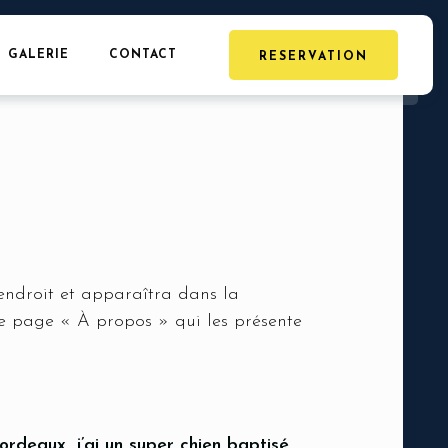
GALERIE
CONTACT
RESERVATION
 endroit et apparaîtra dans la
e page « À propos » qui les présente
Bordeaux, j’ai un super chien baptisé