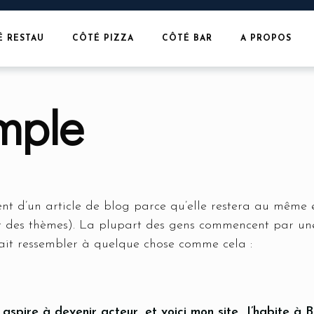
É RESTAU
CÔTÉ PIZZA
CÔTÉ BAR
A PROPOS
mple
rent d’un article de blog parce qu’elle restera au même
rt des thèmes). La plupart des gens commencent par un
rrait ressembler à quelque chose comme cela :
 aspire à devenir acteur, et voici mon site. J’habite à 