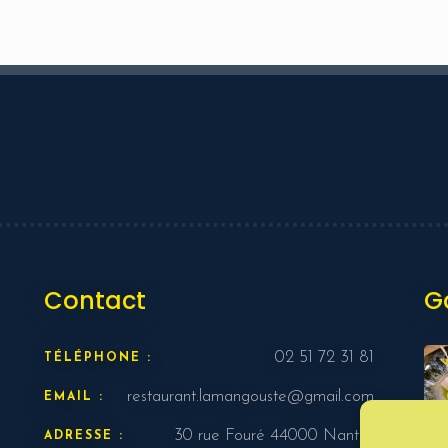
RESERVER MA TABLE
Contact
G
02 51 72 31 81
TÉLÉPHONE :
restaurant.lamangouste@gmail.com
EMAIL :
30 rue Fouré 44000 Nantes
ADRESSE :