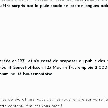
 qu’être surpris par la pluie soudaine lors de longues b
Ma réservation
réée en 1971, et n’a cessé de proposer au public des m
Saint-Genest-et-Isson, 123 Machin Truc emploie 2 000 
 communauté bouzemontoise.
trice de WordPress, vous devriez vous rendre sur
votre t
otre contenu. Amusez-vous bien !
ersonne
Heure