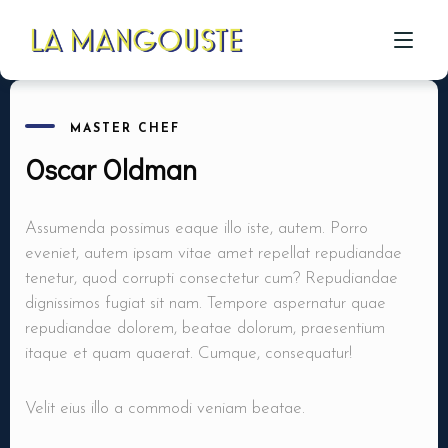
MASTER CHEF
ACCUEIL
Oscar Oldman
CÔTÉ RESTAU
Assumenda possimus eaque illo iste, autem. Porro
CÔTÉ PIZZA
eveniet, autem ipsam vitae amet repellat repudiandae
tenetur, quod corrupti consectetur cum? Repudiandae
CÔTÉ BAR
dignissimos fugiat sit nam. Tempore aspernatur quae
A PROPOS
repudiandae dolorem, beatae dolorum, praesentium
itaque et quam quaerat. Cumque, consequatur!
GALERIE
Velit eius illo a commodi veniam beatae.
CONTACT