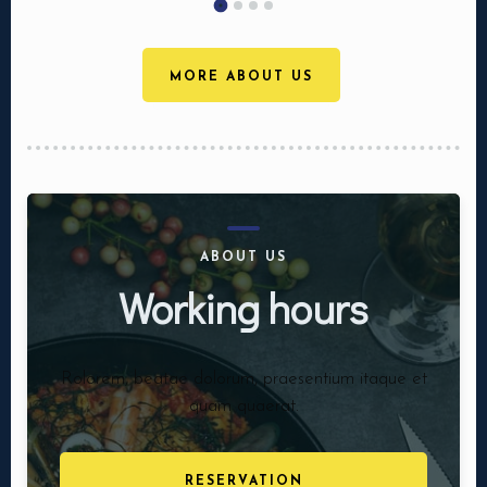
MORE ABOUT US
ABOUT US
Working hours
Rolorem, beatae dolorum, praesentium itaque et
quam quaerat.
RESERVATION