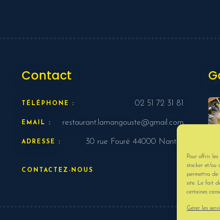
Contact
G
02 51 72 31 81
TÉLÉPHONE :
restaurant.lamangouste@gmail.com
EMAIL :
30 rue Fouré 44000 Nantes
ADRESSE :
Pour offrir le
VO
stocker et/ou 
CONTACTEZ-NOUS
permettra de 
site. Le fait 
certaines carac
Gérer les serv