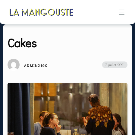
Cakes
ACCUEIL
CÔTÉ RESTAU
ADMIN2160
7 juillet 2021
CÔTÉ PIZZA
CÔTÉ BAR
A PROPOS
GALERIE
CONTACT