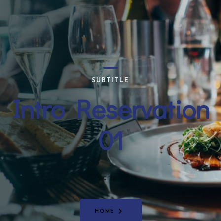
SUBTITLE
Intro Reservation
01
Description
HOME